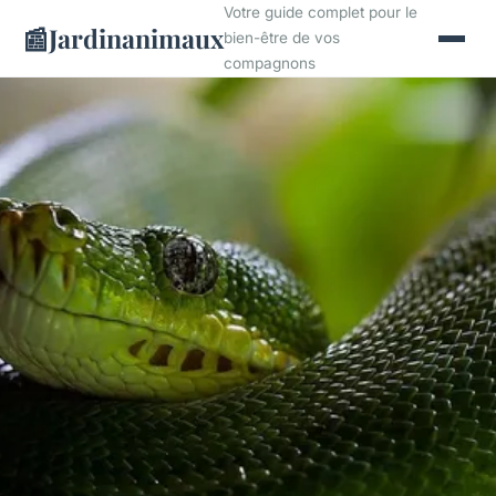
Votre guide complet pour le
📰
Jardinanimaux
bien-être de vos
compagnons