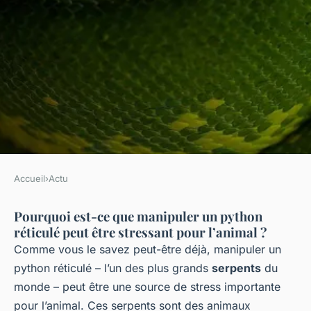
Accueil
›
Actu
ACTU
Pourquoi est-ce que manipuler un python
Quelles stratégies adopter
réticulé peut être stressant pour l’animal ?
pour réduire le stress chez un
Comme vous le savez peut-être déjà, manipuler un
python réticulé lors de
python réticulé – l’un des plus grands
serpents
du
manipulations ?
monde – peut être une source de stress importante
pour l’animal. Ces serpents sont des animaux